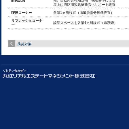
防災設備
備、自動火災報知設備 他法基準による
屋上に消防用緊急離発着ヘリポート設置
喫煙コーナー
各階1ヵ所設置（循環脱臭分煙機設置）
リフレッシュコーナ
談話スペースを各階1ヵ所設置（非喫煙）
ー
防災対策