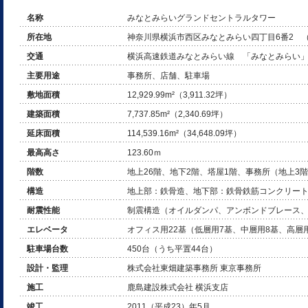
名称
みなとみらいグランドセントラルタワー
所在地
神奈川県横浜市西区みなとみらい四丁目6番2 （
交通
横浜高速鉄道みなとみらい線 「みなとみらい」
主要用途
事務所、店舗、駐車場
敷地面積
12,929.99m²（3,911.32坪）
建築面積
7,737.85m²（2,340.69坪）
延床面積
114,539.16m²（34,648.09坪）
最高高さ
123.60ｍ
階数
地上26階、地下2階、塔屋1階、事務所（地上3
構造
地上部：鉄骨造、地下部：鉄骨鉄筋コンクリー
耐震性能
制震構造（オイルダンパ、アンボンドブレース、
エレベータ
オフィス用22基（低層用7基、中層用8基、高層
駐車場台数
450台（うち平置44台）
設計・監理
株式会社東畑建築事務所 東京事務所
施工
鹿島建設株式会社 横浜支店
竣工
2011（平成23）年5月