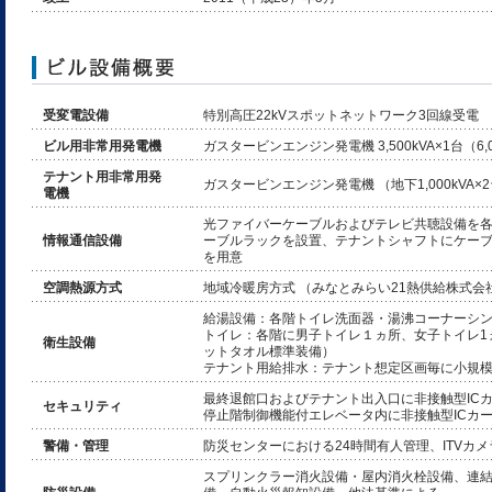
受変電設備
特別高圧22kVスポットネットワーク3回線受電
ビル用非常用発電機
ガスタービンエンジン発電機 3,500kVA×1台（6,
テナント用非常用発
ガスタービンエンジン発電機 （地下1,000kVA×
電機
光ファイバーケーブルおよびテレビ共聴設備を
情報通信設備
ーブルラックを設置、テナントシャフトにケー
を用意
空調熱源方式
地域冷暖房方式 （みなとみらい21熱供給株式
給湯設備：各階トイレ洗面器・湯沸コーナーシ
トイレ：各階に男子トイレ１ヵ所、女子トイレ1
衛生設備
ットタオル標準装備）
テナント用給排水：テナント想定区画毎に小規
最終退館口およびテナント出入口に非接触型IC
セキュリティ
停止階制御機能付エレベータ内に非接触型ICカ
警備・管理
防災センターにおける24時間有人管理、ITVカメ
スプリンクラー消火設備・屋内消火栓設備、連